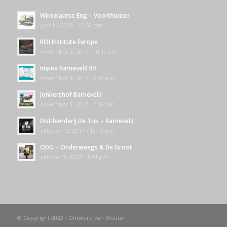
Wikselaarse Eng – Voorthuizen
juni 14, 2018 - 12:58 pm
ROI Institute Europe
november 8, 2017 - 10:19 am
Impex Barneveld BV
november 8, 2017 - 7:54 am
Jonkershof Barneveld
november 1, 2017 - 2:59 pm
Distileerderij De Tok – Barneveld
oktober 12, 2017 - 12:16 pm
ODG – Onderweegs & De Groot
oktober 9, 2017 - 1:24 pm
© Copyright 2022 - Ontwerp van Wouter