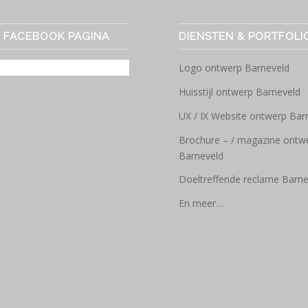
E FACEBOOK PAGINA
DIENSTEN & PORTFOLI
Logo ontwerp Barneveld
Huisstijl ontwerp Barneveld
UX / IX Website ontwerp Bar
Brochure – / magazine ontw
Barneveld
Doeltreffende reclame Barne
En meer…