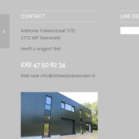
CONTACT
LIKE D
Enerdu Duurzame
Anthonie Fokkerstraat 57D
energiesystemen – Logo
3772 MP Barneveld
Heeft u vragen? Bel:
(06) 47 50 82 34
Mail naar
info@ontwerpvanwouter.nl