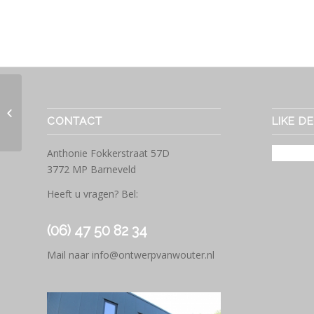
Contact met Ontwerp van Wouter
CONTACT
LIKE D
Anthonie Fokkerstraat 57D
3772 MP Barneveld
Heeft u vragen? Bel:
(06) 47 50 82 34
Mail naar
info@ontwerpvanwouter.nl