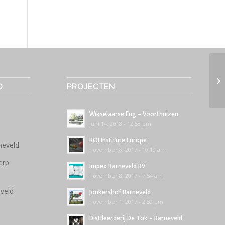
O
PROJECTEN
Wikselaarse Eng – Voorthuizen
juni 14, 2018 - 12:58 pm
ROI Institute Europe
neveld
november 8, 2017 - 10:19 am
erp
Impex Barneveld BV
november 8, 2017 - 7:54 am
veld
Jonkershof Barneveld
november 1, 2017 - 2:59 pm
Distileerderij De Tok – Barneveld