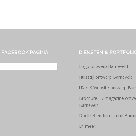
E FACEBOOK PAGINA
DIENSTEN & PORTFOLI
Logo ontwerp Barneveld
Huisstijl ontwerp Barneveld
UX / IX Website ontwerp Bar
Brochure – / magazine ontw
Barneveld
Doeltreffende reclame Barne
En meer…