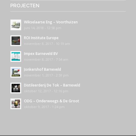
PROJECTEN
Wikselaarse Eng – Voorthuizen
juni 14, 2018 - 12:58 pm
ROI Institute Europe
november 8, 2017 - 10:19 am
Impex Barneveld BV
november 8, 2017 - 7:54 am
Jonkershof Barneveld
november 1, 2017 - 2:59 pm
Distileerderij De Tok – Barneveld
oktober 12, 2017 - 12:16 pm
ODG – Onderweegs & De Groot
oktober 9, 2017 - 1:24 pm