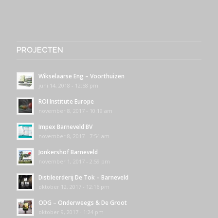
PROJECTEN
Wikselaarse Eng – Voorthuizen
juni 14, 2018 - 12:58 pm
ROI Institute Europe
november 8, 2017 - 10:19 am
Impex Barneveld BV
november 8, 2017 - 7:54 am
Jonkershof Barneveld
november 1, 2017 - 2:59 pm
Distileerderij De Tok – Barneveld
oktober 12, 2017 - 12:16 pm
ODG – Onderweegs & De Groot
oktober 9, 2017 - 1:24 pm