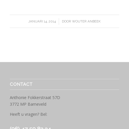
/
JANUARI 14, 2014
DOOR
WOUTER ANBEEK
CONTACT
Anthonie Fokkerstraat 57D
3772 MP Barneveld
Heeft u vragen? Bel: